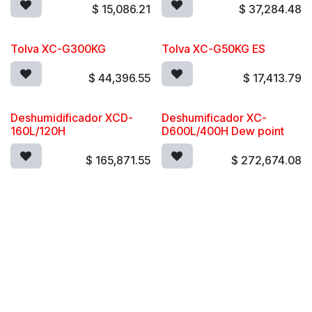
$
15,086.21
$
37,284.48
Tolva XC-G300KG
Tolva XC-G50KG ES
$
44,396.55
$
17,413.79
Deshumidificador XCD-
Deshumificador XC-
160L/120H
D600L/400H Dew point
$
165,871.55
$
272,674.08