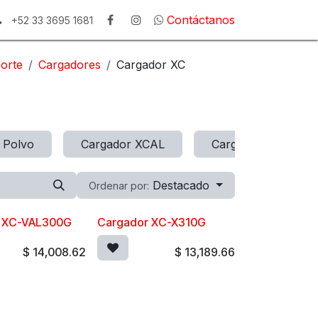
Contáctanos
+52 33 3695 1681
orte
Cargadores
Cargador XC
 Polvo
Cargador XCAL
Cargador con Sepa
Destacado
Ordenar por:
r XC-VAL300G
Cargador XC-X310G
$
14,008.62
$
13,189.66