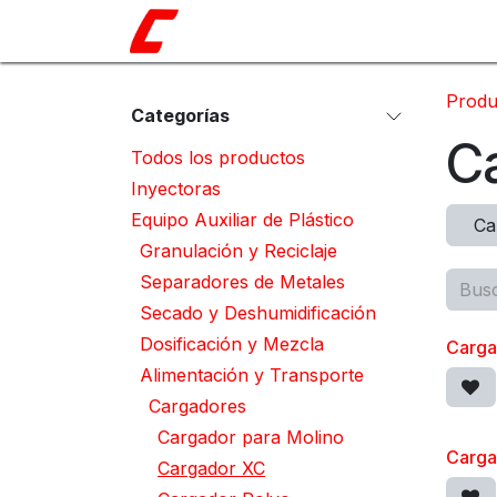
Ir al contenido
Catálogo
Nosotros
Shop
Blo
Produ
Categorías
C
Todos los productos
Inyectoras
Equipo Auxiliar de Plástico
Ca
Granulación y Reciclaje
Separadores de Metales
Secado y Deshumidificación
Dosificación y Mezcla
Carga
Alimentación y Transporte
Cargadores
Cargador para Molino
Carga
Cargador XC