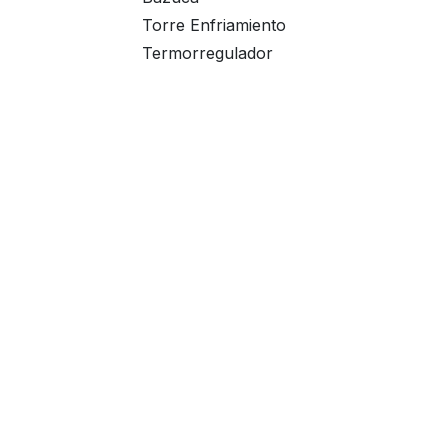
Torre Enfriamiento
Termorregulador
Deshumificador
Separadores
COVI
Indus
Especi
M
E
E
E