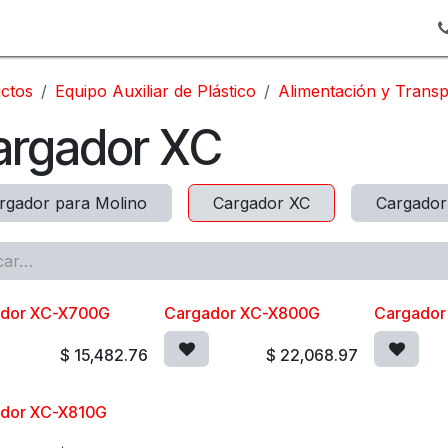
gs
ctos
Equipo Auxiliar de Plástico
Alimentación y Transp
argador XC
rgador para Molino
Cargador XC
Cargador
dor XC-X700G
Cargador XC-X800G
Cargado
$
15,482.76
$
22,068.97
dor XC-X810G