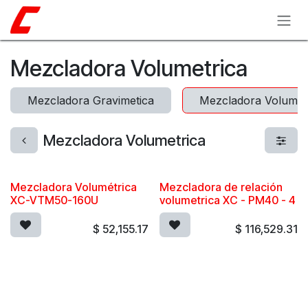
Ir al contenido
Mezcladora Volumetrica
Mezcladora Gravimetica
Mezcladora Volumet
Mezcladora Volumetrica
Mezcladora Volumétrica
Mezcladora de relación
XC-VTM50-160U
volumetrica XC - PM40 - 4
$
52,155.17
$
116,529.31