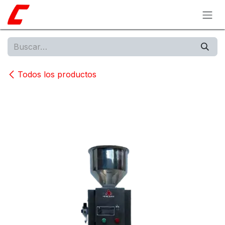
Ir al contenido
Todos los productos