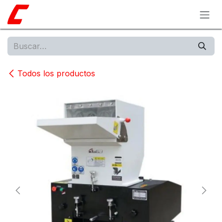
Ir al contenido
Todos los productos