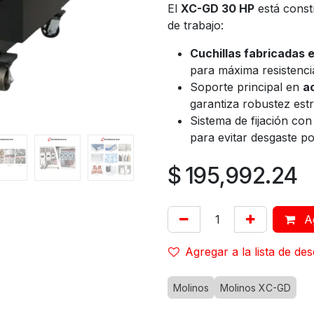
El
XC-GD 30 HP
está const
de trabajo:
Cuchillas fabricadas
para máxima resistenci
Soporte principal en
a
garantiza robustez est
Sistema de fijación co
para evitar desgaste p
$
195,992.24
Ag
Agregar a la lista de de
Molinos
Molinos XC-GD