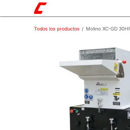
Ir al contenido
Catálogo
Nosotros
Shop
Blo
Todos los productos
Molino XC-GD 30H