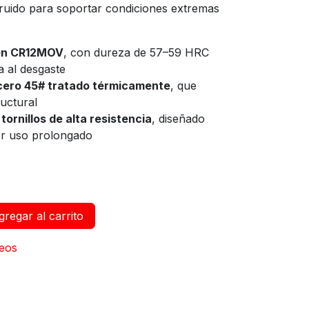
ruido para soportar condiciones extremas
 en CR12MOV
, con dureza de 57–59 HRC
a al desgaste
cero 45# tratado térmicamente
, que
ructural
n
tornillos de alta resistencia
, diseñado
or uso prolongado
regar al carrito
seos