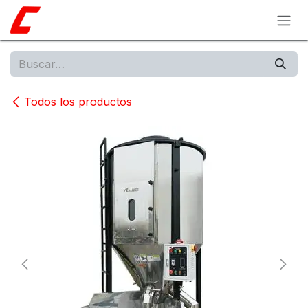
Ir al contenido
Todos los productos