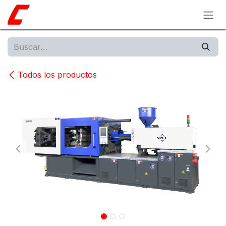
Ir al contenido
Todos los productos