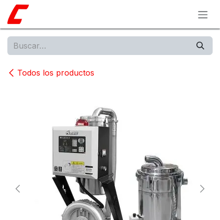
Ir al contenido
Todos los productos